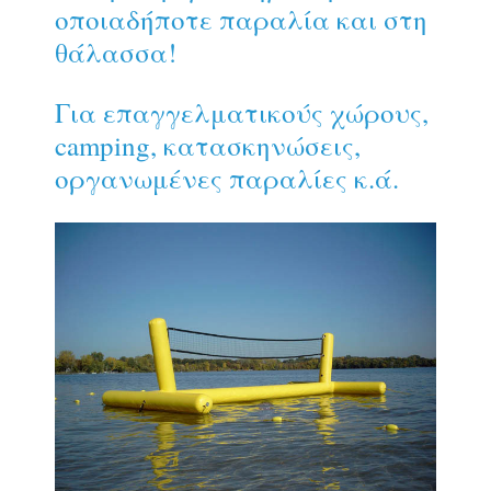
οποιαδήποτε παραλία και στη
θάλασσα!
Για επαγγελματικούς χώρους,
camping, κατασκηνώσεις,
οργανωμένες παραλίες κ.ά.