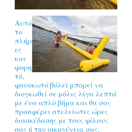
Αυτό
το
πλήρ
ες
και
φορη
τό,
φουσκωτό βόλεϊ μπορεί να
διογκωθεί σε μόλις λίγα λεπτά
με ένα απλό βήμα και θα σας
προσφέρει ατελείωτες ώρες
διασκέδασης με τους φίλους
σας ή την οικογένεια σας.